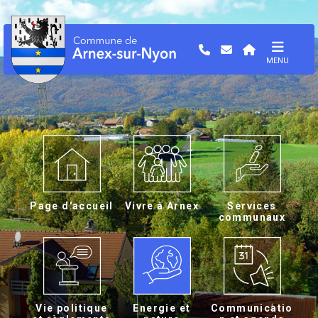
MENU
Page d'accueil
Vivre à Arnex
Services
communaux
Vie politique
Energie et
Communicatio