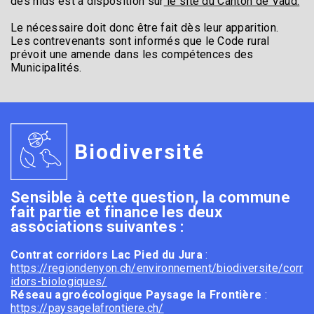
des nids est à disposition sur
le site du Canton de Vaud.
Le nécessaire doit donc être fait dès leur apparition.
Les contrevenants sont informés que le Code rural
prévoit une amende dans les compétences des
Municipalités.
Biodiversité
Sensible à cette question, la commune
fait partie et finance les deux
associations suivantes :
Contrat corridors Lac Pied du Jura
:
https://regiondenyon.ch/environnement/biodiversite/corr
idors-biologiques/
Réseau agroécologique Paysage la Frontière
:
https://paysagelafrontiere.ch/