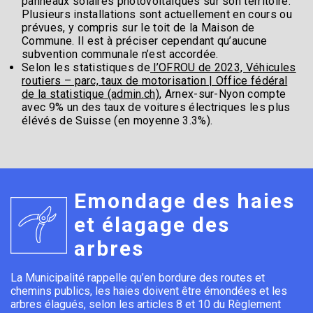
panneaux solaires photovoltaïques sur son territoire.
Plusieurs installations sont actuellement en cours ou
prévues, y compris sur le toit de la Maison de
Commune. Il est à préciser cependant qu’aucune
subvention communale n’est accordée.
Selon les statistiques de
l’OFROU de 2023, Véhicules
routiers – parc, taux de motorisation | Office fédéral
de la statistique (admin.ch)
, Arnex-sur-Nyon compte
avec 9% un des taux de voitures électriques les plus
élévés de Suisse (en moyenne 3.3%).
Emondage des haies
et élagage des
arbres
La Municipalité rappelle qu’en bordure des routes et
chemins publics, les haies doivent être émondées et les
arbres élagués, selon les articles 8 et 10 du Règlement