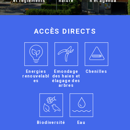
et règlements
nature
n et agenda
ACCÈS DIRECTS
Energies
Emondage
Chenilles
renouvelabl
des haies et
es
élagage des
arbres
Biodiversité
Eau